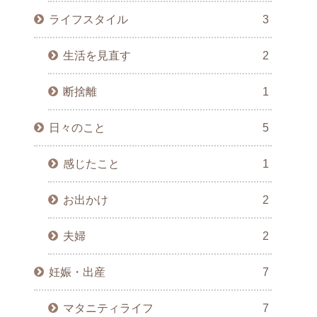
ライフスタイル
3
生活を見直す
2
断捨離
1
日々のこと
5
感じたこと
1
お出かけ
2
夫婦
2
妊娠・出産
7
マタニティライフ
7