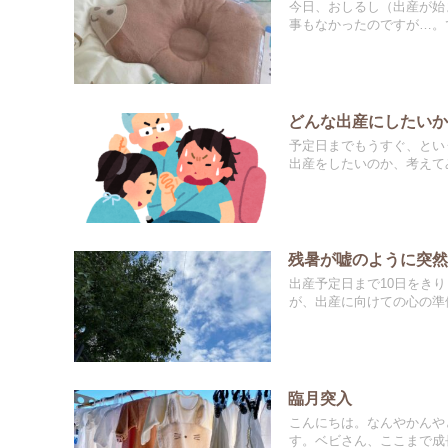
今日、おしるし（出産が始
事もなかったのですが…。で
どんな出産にしたい
予定日までもうすぐ、とい
出産をしたいのか、考えてみ
残暑が嘘のように突
出産予定日まで10日をき
が、出産に向けての心の準備
臨月突入
こんにちは。なんやかんや
す。ベビさん、ここまで成長