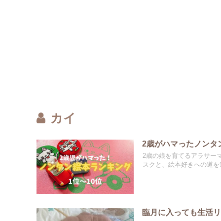
カイ
2歳がハマったノンタ
2歳の娘を育てるアラサー
スクと、絵本好きへの道を進
臨月に入っても生活