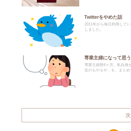
Twitterをやめた話
2011年から毎日利用して
しました。
専業主婦になって思
専業主婦歴4ヶ月。私自身
近のもやもや…を、まとめ
次