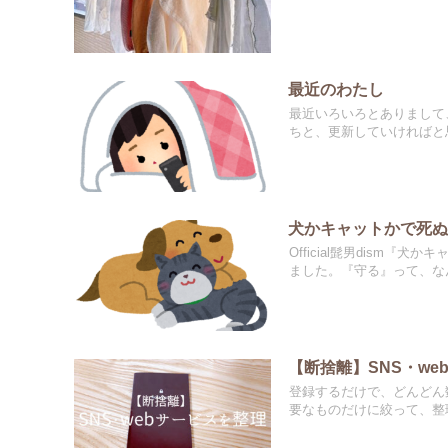
最近のわたし
最近いろいろとありまして
ちと、更新していければと
犬かキャットかで死
Official髭男dism
ました。『守る』って、な
【断捨離】SNS・w
登録するだけで、どんどん
要なものだけに絞って、整